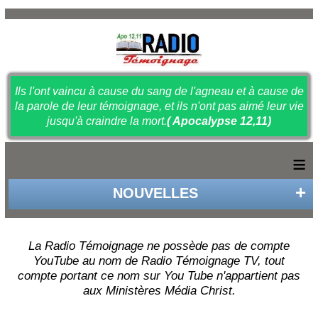
Ils l'ont vaincu à cause du sang de l'agneau et à cause de
la parole de leur témoignage, et ils n'ont pas aimé leur vie
jusqu'à craindre la mort.
( Apocalypse 12,11)
≡
NOUVELLES
La Radio Témoignage ne possède pas de compte
YouTube au nom de Radio Témoignage TV, tout
compte portant ce nom sur You Tube n'appartient pas
aux Ministères Média Christ.